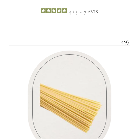
5
/
5
-
7
AVIS
497