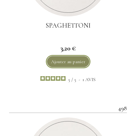
SPAGHETTONI
3,20 €
Ajouter au panier
5
/
5
-
1
AVIS
498