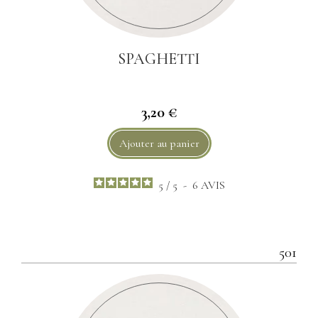
SPAGHETTI
3,20 €
Ajouter au panier
5
/
5
-
6
AVIS
501