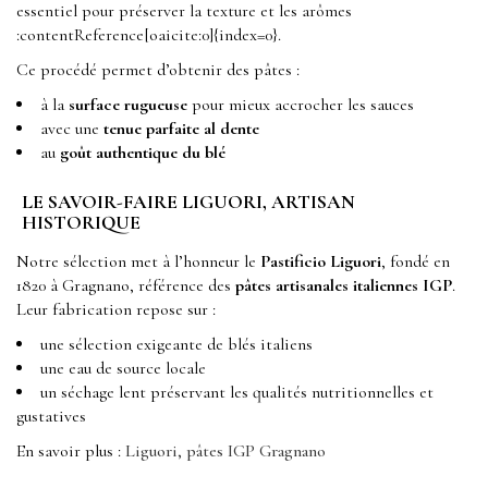
essentiel pour préserver la texture et les arômes
:contentReference[oaicite:0]{index=0}.
Ce procédé permet d’obtenir des pâtes :
à la
surface rugueuse
pour mieux accrocher les sauces
avec une
tenue parfaite al dente
au
goût authentique du blé
LE SAVOIR-FAIRE LIGUORI, ARTISAN
HISTORIQUE
Notre sélection met à l’honneur le
Pastificio Liguori
, fondé en
1820 à Gragnano, référence des
pâtes artisanales italiennes IGP
.
Leur fabrication repose sur :
une sélection exigeante de blés italiens
une eau de source locale
un séchage lent préservant les qualités nutritionnelles et
gustatives
En savoir plus :
Liguori, pâtes IGP Gragnano