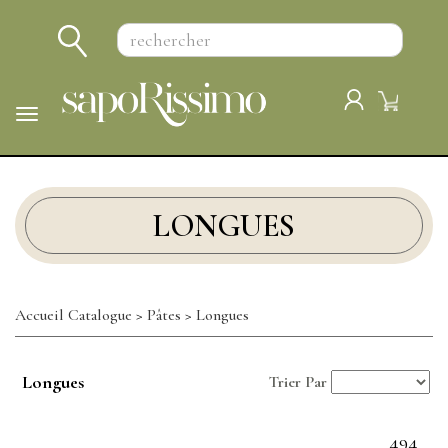
Panneau de gestion des cookies
Menu
LONGUES
Accueil Catalogue
>
Pâtes
>
Longues
Longues
Trier Par
494