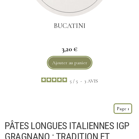
BUCATINI
3,20 €
Ajouter au panier
5
/
5
-
3
AVIS
Page 1
PÂTES LONGUES ITALIENNES IGP
GRAGNANO : TRADITION ET