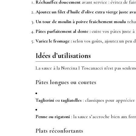
Réchauffez doucement
avant service : évitez de fai
Ajoutez un filet d’huile d’olive extra vierge juste ava
Un tour de moulin à poivre fraichement moulu
rehau
Pâtes parfaitement al dente :
cuire vos pâtes juste à
Variez le fromage :
selon vos goûts, ajoutez un peu
Idées d’utilisations
La sauce à la Norcina I Toscanacci n’est pas seulem
Pâtes longues ou courtes
Taglierini
ou
tagliatelles
: classiques pour apprécier 
Penne ou rigatoni
: la sauce s’accroche bien aux for
Plats réconfortants