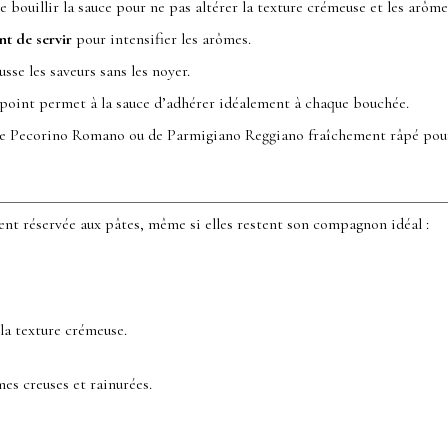
re bouillir la sauce pour ne pas altérer la texture crémeuse et les arôme
nt de servir
pour intensifier les arômes.
sse les saveurs sans les noyer.
 point permet à la sauce d’adhérer idéalement à chaque bouchée.
 de Pecorino Romano ou de Parmigiano Reggiano fraîchement râpé po
ent réservée aux pâtes, même si elles restent son compagnon idéal :
la texture crémeuse.
mes creuses et rainurées.