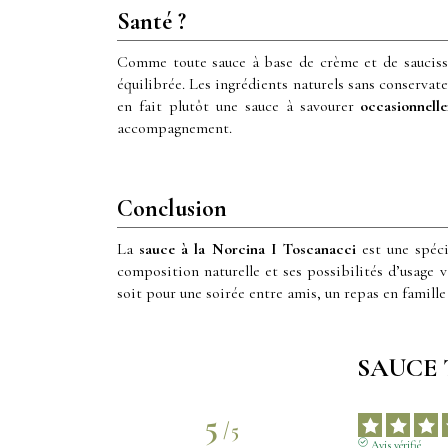
Santé ?
Comme toute sauce à base de crème et de sauciss
équilibrée. Les ingrédients naturels sans conservat
en fait plutôt une sauce à savourer
occasionnell
accompagnement.
Conclusion
La
sauce à la Norcina I Toscanacci
est une spéci
composition naturelle et ses possibilités d’usage v
soit pour une soirée entre amis, un repas en famille 
SAUCE T
5
/
5
Avis vérifié