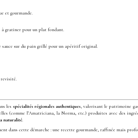
que et gourmande.
 à gratiner pour un plat fondant.
e sauce sur du pain grillé pour un apéritif original.
revisité.
ans les
spécialités régionales authentiques
, valorisant le patrimoine ga
elles (comme l’Amatriciana, la Norma, etc.) produites avec des ingr
la naturalité
.
tement dans cette démarche : une recette gourmande, raffinée mais pro