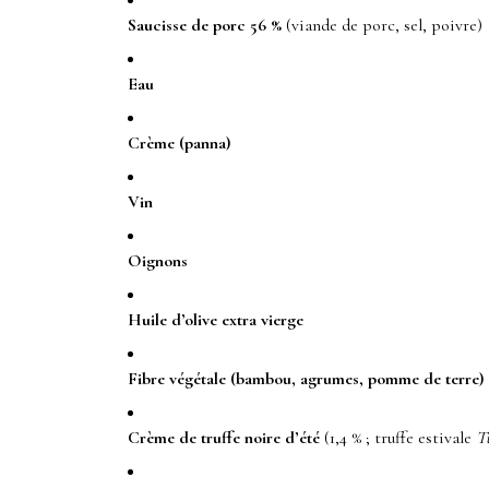
Saucisse de porc 56 %
(viande de porc, sel, poivre)
Eau
Crème (panna)
Vin
Oignons
Huile d’olive extra vierge
Fibre végétale (bambou, agrumes, pomme de terre)
Crème de truffe noire d’été
(1,4 % ; truffe estivale
T