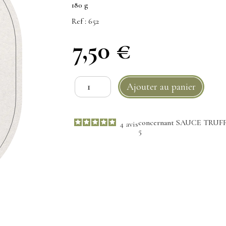
180 g
Ref :
652
7,50 €
concernant SAUCE TRUFF
4
avis
5