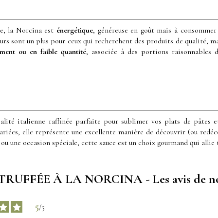
e, la Norcina est
énergétique
, généreuse en goût mais à consommer 
eurs sont un plus pour ceux qui recherchent des produits de qualité, ma
ement ou en faible quantité
, associée à des portions raisonnables 
alité italienne raffinée parfaite pour sublimer vos plats de pâtes e
ariées, elle représente une excellente manière de découvrir (ou redéco
ou une occasion spéciale, cette sauce est un choix gourmand qui allie tr
RUFFÉE À LA NORCINA - Les avis de nos
5
/
5