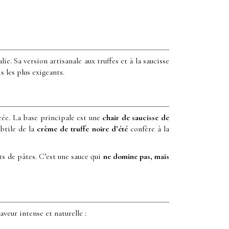
lie. Sa version artisanale aux truffes et à la saucisse
s les plus exigeants.
rée. La base principale est une
chair de saucisse de
btile de la
crème de truffe noire d’été
confère à la
ts de pâtes. C’est une sauce qui
ne domine pas, mais
veur intense et naturelle :