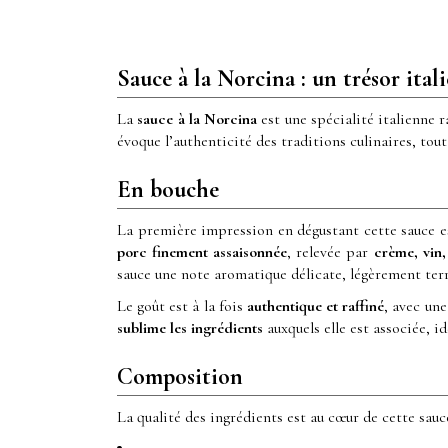
Sauce à la Norcina : un trésor ital
La
sauce à la Norcina
est une spécialité italienne ra
évoque l’authenticité des traditions culinaires, tout
En bouche
La première impression en dégustant cette sauce e
porc finement assaisonnée
, relevée par
crème, vin,
sauce une note aromatique délicate, légèrement terr
Le goût est à la fois
authentique et raffiné
, avec un
sublime les ingrédients
auxquels elle est associée, 
Composition
La qualité des ingrédients est au cœur de cette sauc