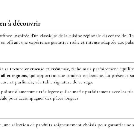
ien à découvrir
ffinée inspirée d’un classique de la cuisine régionale du centre de l’Ita
 en offrant une expérience gustative riche et intense adaptée aux palai
st sa
texture onctueuse et crémeuse
, riche mais parfaitement équilib
 ail et oignons
, qui apportent une rondeur en bouche. La présence su
euse et parfumée, véritable signature de ce sugo.
e pointe d’amertume très légère qui se marie parfaitement avec les pla
idéale pour accompagner des pâtes longues.
e, une sélection de produits soigneusement choisis pour garantir une sa