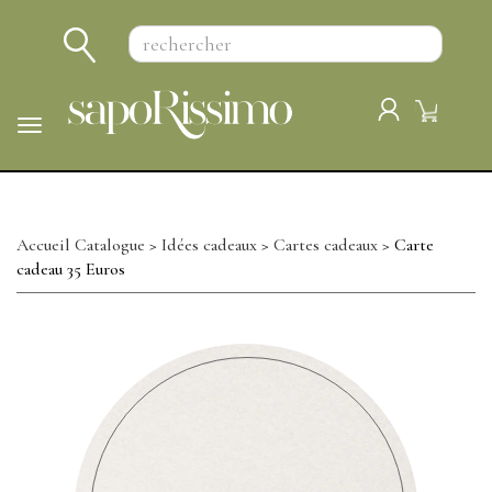
Panneau de gestion des cookies
Menu
Accueil Catalogue
>
Idées cadeaux
>
Cartes cadeaux
> Carte
cadeau 35 Euros