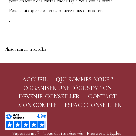
pour chacune des cartes cadeau que vous voulez offrir.
Pour toute question vous pouvez nous contacter.
.
Photos non contractuelles
ACCUEIL
QUI SOMMES-NOUS ?
ORGANISER UNE DÉGUSTATION
DEVENIR CONSEILLER
CONTACT
MON COMPTE
ESPACE CONSEILLER
©
Saporissimo
- Tous droits réservés -
Mentions Légales
-